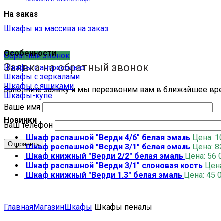
На заказ
Шкафы из массива на заказ
Особенности
Обратный звонок
Заявка на обратный звонок
Шкафы с антресолью
Шкафы с зеркалами
Шкафы с ящиками
Заполните заявку и мы перезвоним вам в ближайшее вр
Шкафы-купе
Ваше имя
Новинки
Ваш телефон
Шкаф распашной "Верди 4/6" белая эмаль
Цена:
1
Шкаф распашной "Верди 3/1" белая эмаль
Цена:
8
Шкаф книжный "Верди 2/2" белая эмаль
Цена:
56 
Шкаф распашной "Верди 3/1" слоновая кость
Цен
Шкаф книжный "Верди 1.3" белая эмаль
Цена:
45 
Главная
Магазин
Шкафы
Шкафы пеналы