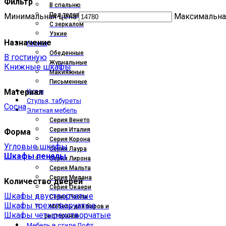
Фильтр
В спальню
Под телевизор
Минимальная цена
Максимальна
С зеркалом
Узкие
Назначение
Столы
Обеденные
В гостиную
Журнальные
Книжные шкафы
Макияжные
Письменные
Материал
Кухни
Стулья, табуреты
Сосна
Элитная мебель
Серия Венето
Серия Италия
Форма
Серия Корона
Угловые шкафы
Серия Лаура
Шкафы пеналы
Серия Лирона
Серия Мальта
Серия Милана
Количество дверей
Серия Окаери
Шкафы двустворчатые
Серия Паола
Шкафы трехстворчатые
Мебель для баров и
Шкафы четырехстворчатые
ресторанов
Мебель в стиле Лофт