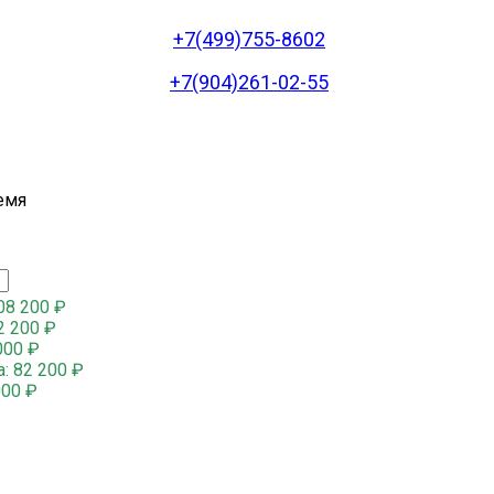
+7(499)755-8602
+7(904)261-02-55
емя
08 200
₽
2 200
₽
000
₽
а:
82 200
₽
000
₽