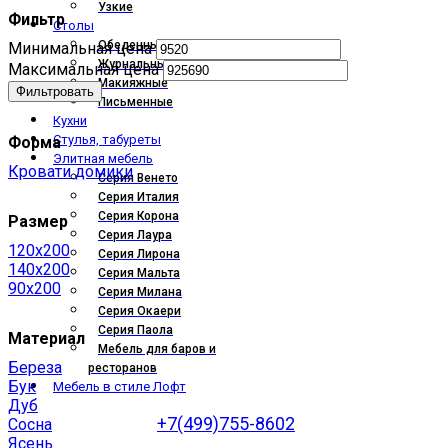
Узкие
Фильтр
Столы
Обеденные
Минимальная цена
Журнальные
Максимальная цена
Макияжные
Фильтровать
Письменные
Кухни
Стулья, табуреты
Форма
Элитная мебель
Кровати домики
Серия Венето
Серия Италия
Серия Корона
Размер
Серия Лаура
120x200
Серия Лирона
140x200
Серия Мальта
90x200
Серия Милана
Серия Окаери
Серия Паола
Материал
Мебель для баров и
Береза
ресторанов
Бук
Мебель в стиле Лофт
Дуб
+7(499)755-8602
Сосна
Ясень