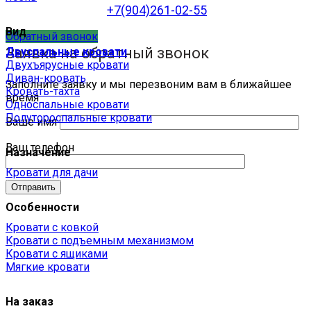
+7(904)261-02-55
Вид
Обратный звонок
Заявка на обратный звонок
Двуспальные кровати
Двухъярусные кровати
Диван-кровать
Заполните заявку и мы перезвоним вам в ближайшее
Кровать-тахта
время
Односпальные кровати
Полутороспальные кровати
Ваше имя
Ваш телефон
Назначение
Кровати для дачи
Особенности
Кровати с ковкой
Кровати с подъемным механизмом
Кровати с ящиками
Мягкие кровати
На заказ