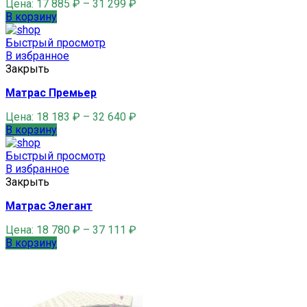
Цена:
17 885
₽
–
31 299
₽
В корзину
Быстрый просмотр
В избранное
Закрыть
Матрас Премьер
Цена:
18 183
₽
–
32 640
₽
В корзину
Быстрый просмотр
В избранное
Закрыть
Матрас Элегант
Цена:
18 780
₽
–
37 111
₽
В корзину