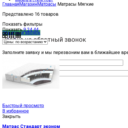
Мебель в стиле Лофт
Главная
Магазин
Матрасы
Матрасы Мягкие
Представлено 16 товаров
Показать фильтры
Показать
9
24
44
Обратный звонок
Заявка на обратный звонок
Заполните заявку и мы перезвоним вам в ближайшее вр
Ваше имя
Ваш телефон
Быстрый просмотр
В избранное
Закрыть
Матрас Стандарт эконом