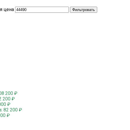
я цена
Фильтровать
08 200
₽
2 200
₽
000
₽
а:
82 200
₽
000
₽