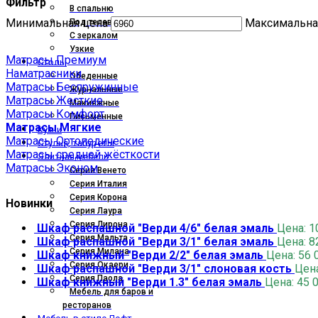
Фильтр
В спальню
Минимальная цена
Максимальна
Под телевизор
С зеркалом
Узкие
Матрасы Премиум
Столы
Наматрасники
Обеденные
Матрасы Беспружинные
Журнальные
Матрасы Жесткие
Макияжные
Матрасы Комфорт
Письменные
Матрасы Мягкие
Кухни
Матрасы Ортопедические
Стулья, табуреты
Матрасы средней жёсткости
Элитная мебель
Матрасы Эконом
Серия Венето
Серия Италия
Серия Корона
Новинки
Серия Лаура
Серия Лирона
Шкаф распашной "Верди 4/6" белая эмаль
Цена:
1
Серия Мальта
Шкаф распашной "Верди 3/1" белая эмаль
Цена:
8
Серия Милана
Шкаф книжный "Верди 2/2" белая эмаль
Цена:
56 
Серия Окаери
Шкаф распашной "Верди 3/1" слоновая кость
Цен
Серия Паола
Шкаф книжный "Верди 1.3" белая эмаль
Цена:
45 
Мебель для баров и
ресторанов