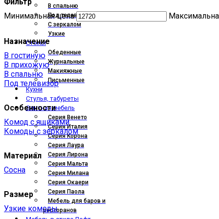
Фильтр
В спальню
Минимальная цена
Максимальна
Под телевизор
С зеркалом
Узкие
Назначение
Столы
Обеденные
В гостиную
Журнальные
В прихожую
Макияжные
В спальню
Письменные
Под телевизор
Кухни
Стулья, табуреты
Особенности
Элитная мебель
Серия Венето
Комод с ящиками
Серия Италия
Комоды с зеркалом
Серия Корона
Серия Лаура
Материал
Серия Лирона
Серия Мальта
Сосна
Серия Милана
Серия Окаери
Серия Паола
Размер
Мебель для баров и
Узкие комоды
ресторанов