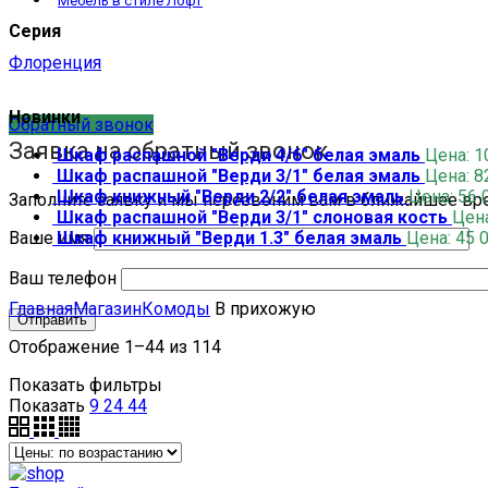
Мебель в стиле Лофт
Серия
Флоренция
Новинки
Обратный звонок
Заявка на обратный звонок
Шкаф распашной "Верди 4/6" белая эмаль
Цена:
1
Шкаф распашной "Верди 3/1" белая эмаль
Цена:
8
Шкаф книжный "Верди 2/2" белая эмаль
Цена:
56 
Заполните заявку и мы перезвоним вам в ближайшее вр
Шкаф распашной "Верди 3/1" слоновая кость
Цен
Шкаф книжный "Верди 1.3" белая эмаль
Цена:
45 
Ваше имя
Ваш телефон
Главная
Магазин
Комоды
В прихожую
Отображение 1–44 из 114
Показать фильтры
Показать
9
24
44