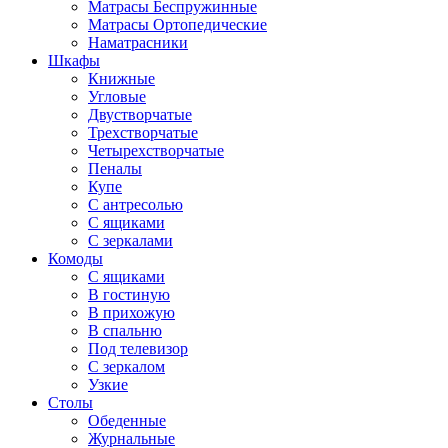
Матрасы Беспружинные
Матрасы Ортопедические
Наматрасники
Шкафы
Книжные
Угловые
Двустворчатые
Трехстворчатые
Четырехстворчатые
Пеналы
Купе
С антресолью
С ящиками
С зеркалами
Комоды
С ящиками
В гостиную
В прихожую
В спальню
Под телевизор
С зеркалом
Узкие
Столы
Обеденные
Журнальные