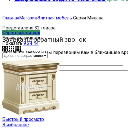
Мебель в стиле Лофт
Главная
Магазин
Элитная мебель
Серия Милана
Представлено 32 товара
Обратный звонок
Показать фильтры
Заявка на обратный звонок
Показать
9
24
44
Заполните заявку и мы перезвоним вам в ближайшее вр
Ваше имя
Ваш телефон
Быстрый просмотр
В избранное