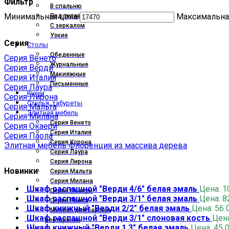
Фильтр
В спальню
Минимальная цена
Максимальна
Под телевизор
С зеркалом
Узкие
Серия
Столы
Обеденные
Серия Венето
Журнальные
Серия Верди
Макияжные
Серия Италия
Письменные
Серия Лаура
Кухни
Серия Лирона
Стулья, табуреты
Серия Мальта
Элитная мебель
Серия Милана
Серия Венето
Серия Окаери
Серия Италия
Серия Паола
Серия Корона
Элитная мебель Флоренция из массива дерева
Серия Лаура
Серия Лирона
Новинки
Серия Мальта
Серия Милана
Шкаф распашной "Верди 4/6" белая эмаль
Цена:
1
Серия Окаери
Шкаф распашной "Верди 3/1" белая эмаль
Цена:
8
Серия Паола
Шкаф книжный "Верди 2/2" белая эмаль
Цена:
56 
Мебель для баров и
Шкаф распашной "Верди 3/1" слоновая кость
Цен
ресторанов
Шкаф книжный "Верди 1.3" белая эмаль
Цена:
45 