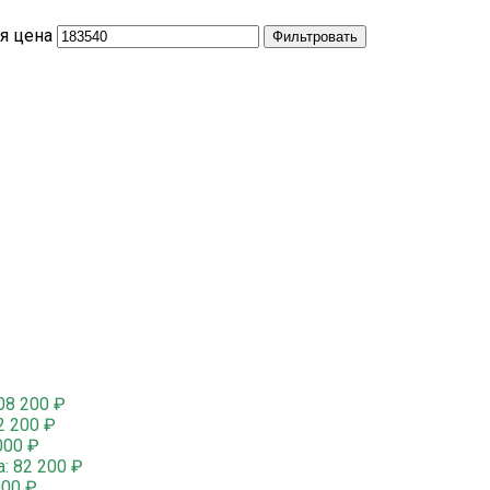
я цена
Фильтровать
08 200
₽
2 200
₽
000
₽
а:
82 200
₽
000
₽